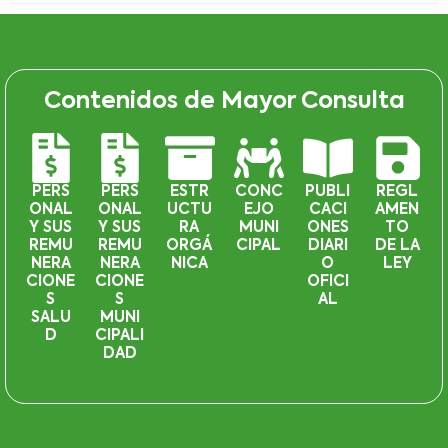
Contenidos de Mayor Consulta
PERS
PERS
ESTR
CONC
PUBLI
REGL
ONAL
ONAL
UCTU
EJO
CACI
AMEN
Y SUS
Y SUS
RA
MUNI
ONES
TO
REMU
REMU
ORGÁ
CIPAL
DIARI
DE LA
NERA
NERA
NICA
O
LEY
CIONE
CIONE
OFICI
S
S
AL
SALU
MUNI
D
CIPALI
DAD