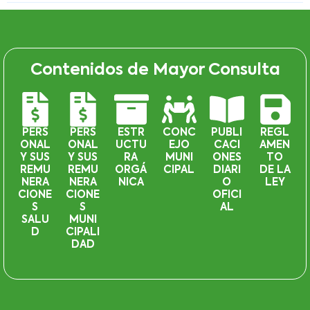
Contenidos de Mayor Consulta
PERS
PERS
ESTR
CONC
PUBLI
REGL
ONAL
ONAL
UCTU
EJO
CACI
AMEN
Y SUS
Y SUS
RA
MUNI
ONES
TO
REMU
REMU
ORGÁ
CIPAL
DIARI
DE LA
NERA
NERA
NICA
O
LEY
CIONE
CIONE
OFICI
S
S
AL
SALU
MUNI
D
CIPALI
DAD