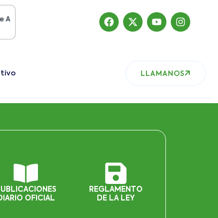
to del 2019
, nuestro sitio ha migrado
tivo
LLAMANOS
PUBLICACIONES
REGLAMENTO
DIARIO OFICIAL
DE LA LEY