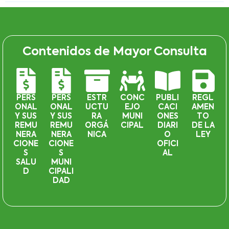
Contenidos de Mayor Consulta
PERS
PERS
ESTR
CONC
PUBLI
REGL
ONAL
ONAL
UCTU
EJO
CACI
AMEN
Y SUS
Y SUS
RA
MUNI
ONES
TO
REMU
REMU
ORGÁ
CIPAL
DIARI
DE LA
NERA
NERA
NICA
O
LEY
CIONE
CIONE
OFICI
S
S
AL
SALU
MUNI
D
CIPALI
DAD