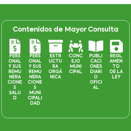
Contenidos de Mayor Consulta
PERS
PERS
ESTR
CONC
PUBLI
REGL
ONAL
ONAL
UCTU
EJO
CACI
AMEN
Y SUS
Y SUS
RA
MUNI
ONES
TO
REMU
REMU
ORGÁ
CIPAL
DIARI
DE LA
NERA
NERA
NICA
O
LEY
CIONE
CIONE
OFICI
S
S
AL
SALU
MUNI
D
CIPALI
DAD