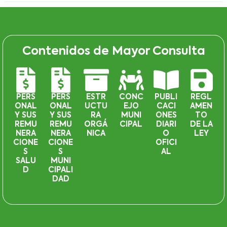
Contenidos de Mayor Consulta
PERS
PERS
ESTR
CONC
PUBLI
REGL
ONAL
ONAL
UCTU
EJO
CACI
AMEN
Y SUS
Y SUS
RA
MUNI
ONES
TO
REMU
REMU
ORGÁ
CIPAL
DIARI
DE LA
NERA
NERA
NICA
O
LEY
CIONE
CIONE
OFICI
S
S
AL
SALU
MUNI
D
CIPALI
DAD