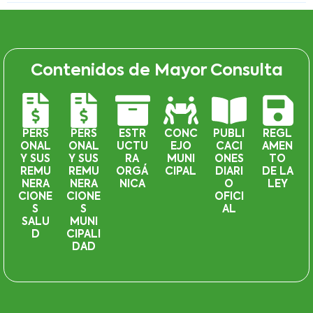
Contenidos de Mayor Consulta
PERS
PERS
ESTR
CONC
PUBLI
REGL
ONAL
ONAL
UCTU
EJO
CACI
AMEN
Y SUS
Y SUS
RA
MUNI
ONES
TO
REMU
REMU
ORGÁ
CIPAL
DIARI
DE LA
NERA
NERA
NICA
O
LEY
CIONE
CIONE
OFICI
S
S
AL
SALU
MUNI
D
CIPALI
DAD