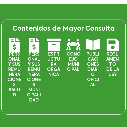
Contenidos de Mayor Consulta
PERS
PERS
ESTR
CONC
PUBLI
REGL
ONAL
ONAL
UCTU
EJO
CACI
AMEN
Y SUS
Y SUS
RA
MUNI
ONES
TO
REMU
REMU
ORGÁ
CIPAL
DIARI
DE LA
NERA
NERA
NICA
O
LEY
CIONE
CIONE
OFICI
S
S
AL
SALU
MUNI
D
CIPALI
DAD