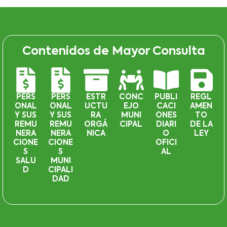
Contenidos de Mayor Consulta
PERS
PERS
ESTR
CONC
PUBLI
REGL
ONAL
ONAL
UCTU
EJO
CACI
AMEN
Y SUS
Y SUS
RA
MUNI
ONES
TO
REMU
REMU
ORGÁ
CIPAL
DIARI
DE LA
NERA
NERA
NICA
O
LEY
CIONE
CIONE
OFICI
S
S
AL
SALU
MUNI
D
CIPALI
DAD