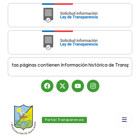
stas páginas contienen Información histórica de Transparencia 
Portal Transparencia