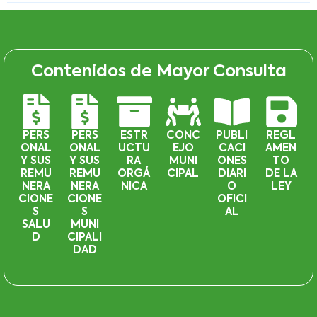
Contenidos de Mayor Consulta
PERS
PERS
ESTR
CONC
PUBLI
REGL
ONAL
ONAL
UCTU
EJO
CACI
AMEN
Y SUS
Y SUS
RA
MUNI
ONES
TO
REMU
REMU
ORGÁ
CIPAL
DIARI
DE LA
NERA
NERA
NICA
O
LEY
CIONE
CIONE
OFICI
S
S
AL
SALU
MUNI
D
CIPALI
DAD