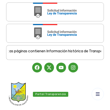
tas páginas contienen Información histórica de Transparencia M
Portal Transparencia