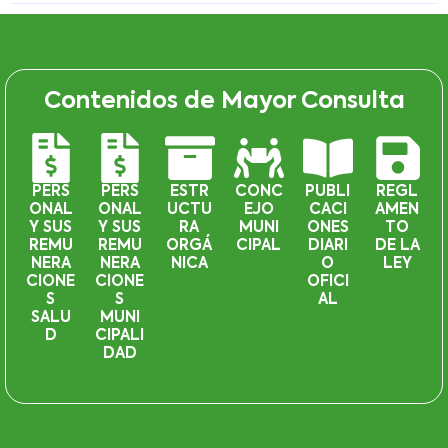
Contenidos de Mayor Consulta
PERS
PERS
ESTR
CONC
PUBLI
REGL
ONAL
ONAL
UCTU
EJO
CACI
AMEN
Y SUS
Y SUS
RA
MUNI
ONES
TO
REMU
REMU
ORGÁ
CIPAL
DIARI
DE LA
NERA
NERA
NICA
O
LEY
CIONE
CIONE
OFICI
S
S
AL
SALU
MUNI
D
CIPALI
DAD