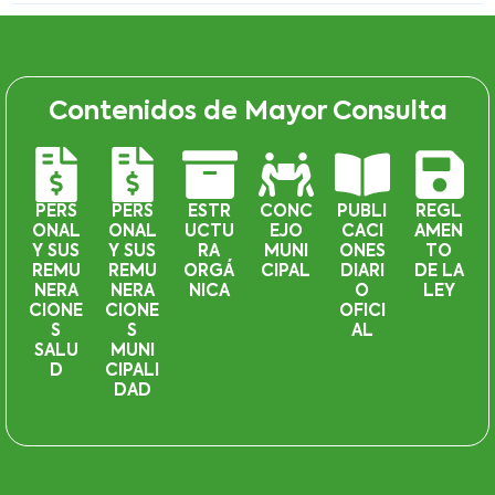
Contenidos de Mayor Consulta
PERS
PERS
ESTR
CONC
PUBLI
REGL
ONAL
ONAL
UCTU
EJO
CACI
AMEN
Y SUS
Y SUS
RA
MUNI
ONES
TO
REMU
REMU
ORGÁ
CIPAL
DIARI
DE LA
NERA
NERA
NICA
O
LEY
CIONE
CIONE
OFICI
S
S
AL
SALU
MUNI
D
CIPALI
DAD