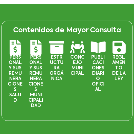
Contenidos de Mayor Consulta
PERS
PERS
ESTR
CONC
PUBLI
REGL
ONAL
ONAL
UCTU
EJO
CACI
AMEN
Y SUS
Y SUS
RA
MUNI
ONES
TO
REMU
REMU
ORGÁ
CIPAL
DIARI
DE LA
NERA
NERA
NICA
O
LEY
CIONE
CIONE
OFICI
S
S
AL
SALU
MUNI
D
CIPALI
DAD