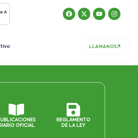
to del 2019
, nuestro sitio ha migrado
tivo
LLAMANOS
PUBLICACIONES
REGLAMENTO
DIARIO OFICIAL
DE LA LEY