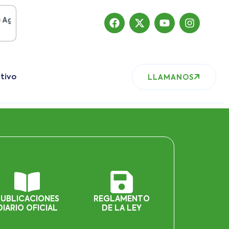
to del 2019
, nuestro sitio ha migrado
tivo
LLAMANOS
PUBLICACIONES
REGLAMENTO
DIARIO OFICIAL
DE LA LEY