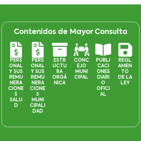
Contenidos de Mayor Consulta
PERS
PERS
ESTR
CONC
PUBLI
REGL
ONAL
ONAL
UCTU
EJO
CACI
AMEN
Y SUS
Y SUS
RA
MUNI
ONES
TO
REMU
REMU
ORGÁ
CIPAL
DIARI
DE LA
NERA
NERA
NICA
O
LEY
CIONE
CIONE
OFICI
S
S
AL
SALU
MUNI
D
CIPALI
DAD