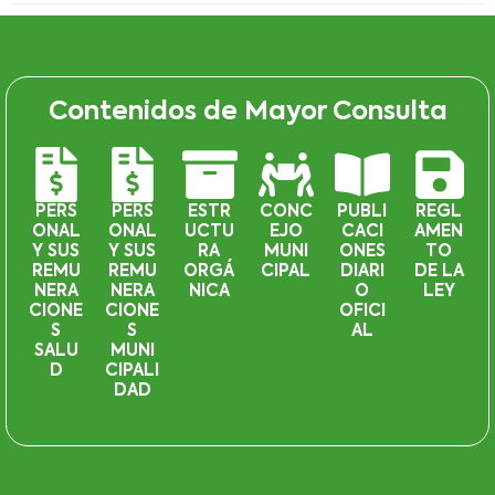
Contenidos de Mayor Consulta
PERS
PERS
ESTR
CONC
PUBLI
REGL
ONAL
ONAL
UCTU
EJO
CACI
AMEN
Y SUS
Y SUS
RA
MUNI
ONES
TO
REMU
REMU
ORGÁ
CIPAL
DIARI
DE LA
NERA
NERA
NICA
O
LEY
CIONE
CIONE
OFICI
S
S
AL
SALU
MUNI
D
CIPALI
DAD