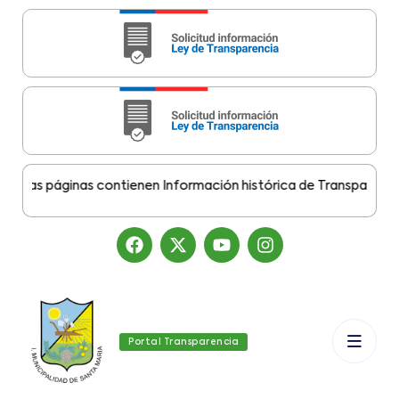
as páginas contienen Información histórica de Transparencia Mu
Portal Transparencia