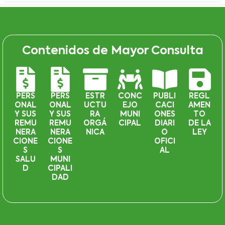
Contenidos de Mayor Consulta
PERS
PERS
ESTR
CONC
PUBLI
REGL
ONAL
ONAL
UCTU
EJO
CACI
AMEN
Y SUS
Y SUS
RA
MUNI
ONES
TO
REMU
REMU
ORGÁ
CIPAL
DIARI
DE LA
NERA
NERA
NICA
O
LEY
CIONE
CIONE
OFICI
S
S
AL
SALU
MUNI
D
CIPALI
DAD