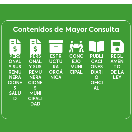
Contenidos de Mayor Consulta
PERS
PERS
ESTR
CONC
PUBLI
REGL
ONAL
ONAL
UCTU
EJO
CACI
AMEN
Y SUS
Y SUS
RA
MUNI
ONES
TO
REMU
REMU
ORGÁ
CIPAL
DIARI
DE LA
NERA
NERA
NICA
O
LEY
CIONE
CIONE
OFICI
S
S
AL
SALU
MUNI
D
CIPALI
DAD