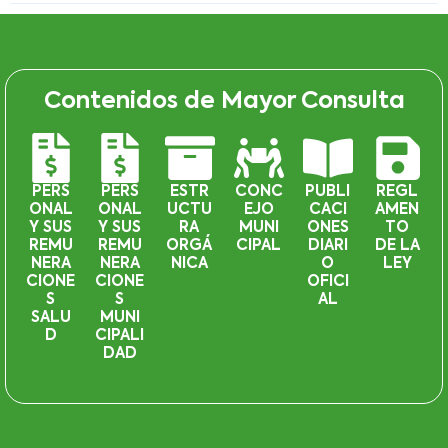
Contenidos de Mayor Consulta
PERS
PERS
ESTR
CONC
PUBLI
REGL
ONAL
ONAL
UCTU
EJO
CACI
AMEN
Y SUS
Y SUS
RA
MUNI
ONES
TO
REMU
REMU
ORGÁ
CIPAL
DIARI
DE LA
NERA
NERA
NICA
O
LEY
CIONE
CIONE
OFICI
S
S
AL
SALU
MUNI
D
CIPALI
DAD