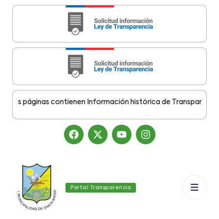
as páginas contienen Información histórica de Transparencia Mu
Portal Transparencia