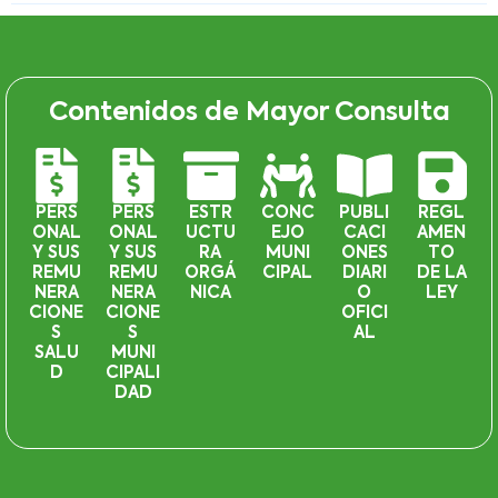
Contenidos de Mayor Consulta
PERS
PERS
ESTR
CONC
PUBLI
REGL
ONAL
ONAL
UCTU
EJO
CACI
AMEN
Y SUS
Y SUS
RA
MUNI
ONES
TO
REMU
REMU
ORGÁ
CIPAL
DIARI
DE LA
NERA
NERA
NICA
O
LEY
CIONE
CIONE
OFICI
S
S
AL
SALU
MUNI
D
CIPALI
DAD