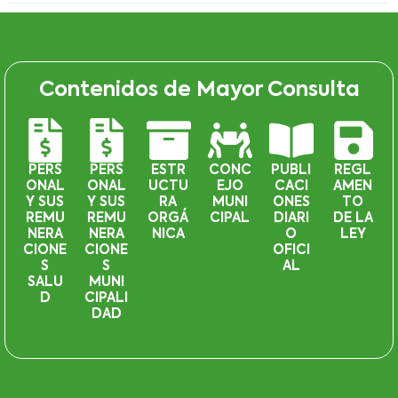
Contenidos de Mayor Consulta
PERS
PERS
ESTR
CONC
PUBLI
REGL
ONAL
ONAL
UCTU
EJO
CACI
AMEN
Y SUS
Y SUS
RA
MUNI
ONES
TO
REMU
REMU
ORGÁ
CIPAL
DIARI
DE LA
NERA
NERA
NICA
O
LEY
CIONE
CIONE
OFICI
S
S
AL
SALU
MUNI
D
CIPALI
DAD