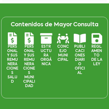
Contenidos de Mayor Consulta
PERS
PERS
ESTR
CONC
PUBLI
REGL
ONAL
ONAL
UCTU
EJO
CACI
AMEN
Y SUS
Y SUS
RA
MUNI
ONES
TO
REMU
REMU
ORGÁ
CIPAL
DIARI
DE LA
NERA
NERA
NICA
O
LEY
CIONE
CIONE
OFICI
S
S
AL
SALU
MUNI
D
CIPALI
DAD