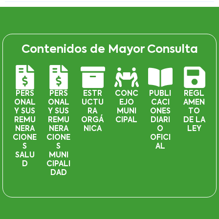
Contenidos de Mayor Consulta
PERS
PERS
ESTR
CONC
PUBLI
REGL
ONAL
ONAL
UCTU
EJO
CACI
AMEN
Y SUS
Y SUS
RA
MUNI
ONES
TO
REMU
REMU
ORGÁ
CIPAL
DIARI
DE LA
NERA
NERA
NICA
O
LEY
CIONE
CIONE
OFICI
S
S
AL
SALU
MUNI
D
CIPALI
DAD