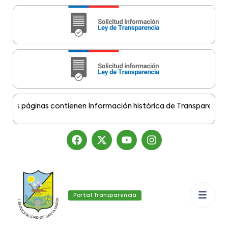
s páginas contienen Información histórica de Transparencia Mun
Portal Transparencia