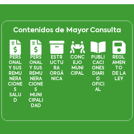
Contenidos de Mayor Consulta
PERS
PERS
ESTR
CONC
PUBLI
REGL
ONAL
ONAL
UCTU
EJO
CACI
AMEN
Y SUS
Y SUS
RA
MUNI
ONES
TO
REMU
REMU
ORGÁ
CIPAL
DIARI
DE LA
NERA
NERA
NICA
O
LEY
CIONE
CIONE
OFICI
S
S
AL
SALU
MUNI
D
CIPALI
DAD