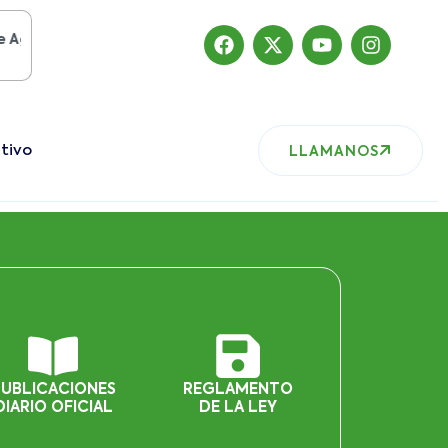
to del 2019
, nuestro sitio ha migrado
tivo
LLAMANOS
PUBLICACIONES
REGLAMENTO
DIARIO OFICIAL
DE LA LEY