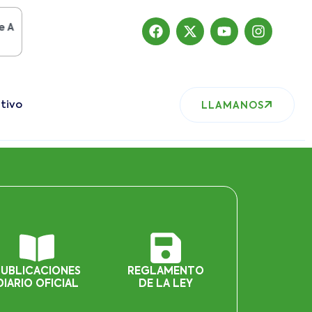
to del 2019
, nuestro sitio ha migrado
tivo
LLAMANOS
PUBLICACIONES
REGLAMENTO
DIARIO OFICIAL
DE LA LEY