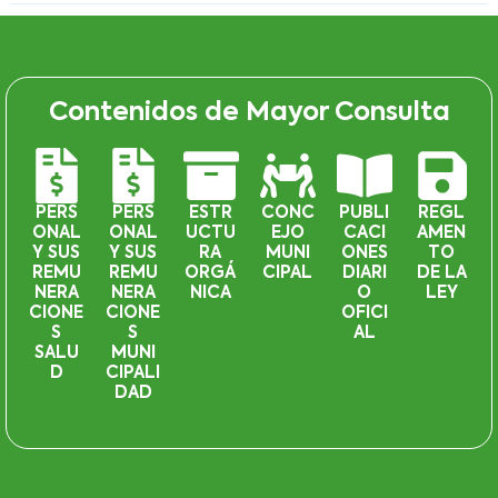
Contenidos de Mayor Consulta
PERS
PERS
ESTR
CONC
PUBLI
REGL
ONAL
ONAL
UCTU
EJO
CACI
AMEN
Y SUS
Y SUS
RA
MUNI
ONES
TO
REMU
REMU
ORGÁ
CIPAL
DIARI
DE LA
NERA
NERA
NICA
O
LEY
CIONE
CIONE
OFICI
S
S
AL
SALU
MUNI
D
CIPALI
DAD