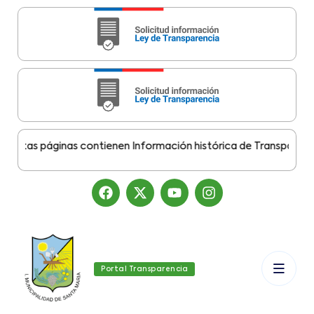
tas páginas contienen Información histórica de Transparencia M
Portal Transparencia