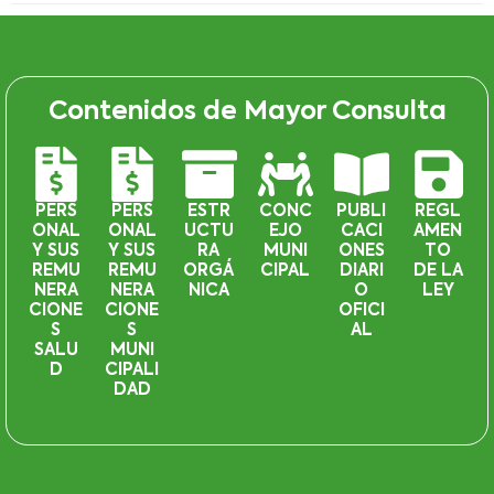
Contenidos de Mayor Consulta
PERS
PERS
ESTR
CONC
PUBLI
REGL
ONAL
ONAL
UCTU
EJO
CACI
AMEN
Y SUS
Y SUS
RA
MUNI
ONES
TO
REMU
REMU
ORGÁ
CIPAL
DIARI
DE LA
NERA
NERA
NICA
O
LEY
CIONE
CIONE
OFICI
S
S
AL
SALU
MUNI
D
CIPALI
DAD