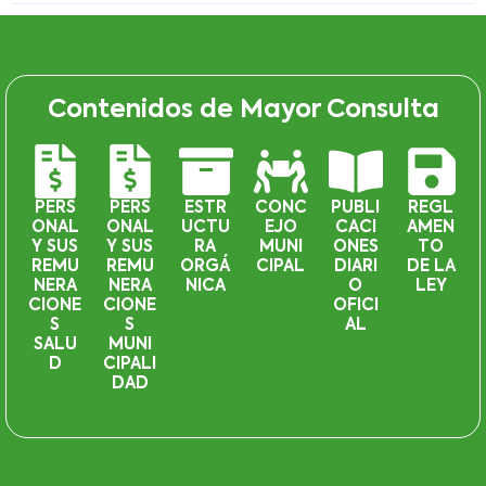
Contenidos de Mayor Consulta
PERS
PERS
ESTR
CONC
PUBLI
REGL
ONAL
ONAL
UCTU
EJO
CACI
AMEN
Y SUS
Y SUS
RA
MUNI
ONES
TO
REMU
REMU
ORGÁ
CIPAL
DIARI
DE LA
NERA
NERA
NICA
O
LEY
CIONE
CIONE
OFICI
S
S
AL
SALU
MUNI
D
CIPALI
DAD