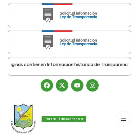
áginas contienen Información histórica de Transparencia Munici
Portal Transparencia