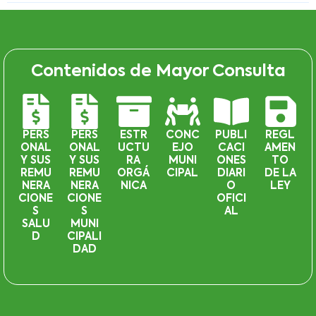
Contenidos de Mayor Consulta
PERS
PERS
ESTR
CONC
PUBLI
REGL
ONAL
ONAL
UCTU
EJO
CACI
AMEN
Y SUS
Y SUS
RA
MUNI
ONES
TO
REMU
REMU
ORGÁ
CIPAL
DIARI
DE LA
NERA
NERA
NICA
O
LEY
CIONE
CIONE
OFICI
S
S
AL
SALU
MUNI
D
CIPALI
DAD