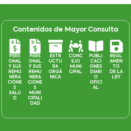
Contenidos de Mayor Consulta
PERS
PERS
ESTR
CONC
PUBLI
REGL
ONAL
ONAL
UCTU
EJO
CACI
AMEN
Y SUS
Y SUS
RA
MUNI
ONES
TO
REMU
REMU
ORGÁ
CIPAL
DIARI
DE LA
NERA
NERA
NICA
O
LEY
CIONE
CIONE
OFICI
S
S
AL
SALU
MUNI
D
CIPALI
DAD