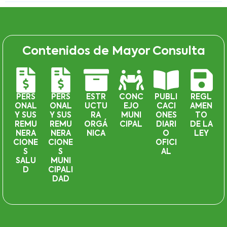
Contenidos de Mayor Consulta
PERS
PERS
ESTR
CONC
PUBLI
REGL
ONAL
ONAL
UCTU
EJO
CACI
AMEN
Y SUS
Y SUS
RA
MUNI
ONES
TO
REMU
REMU
ORGÁ
CIPAL
DIARI
DE LA
NERA
NERA
NICA
O
LEY
CIONE
CIONE
OFICI
S
S
AL
SALU
MUNI
D
CIPALI
DAD