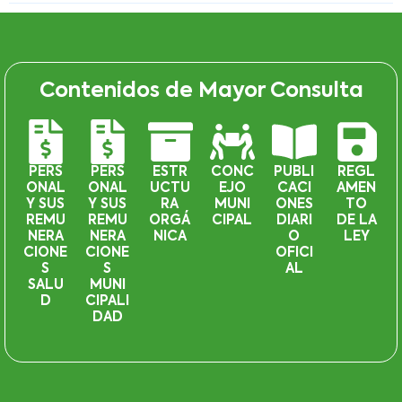
Contenidos de Mayor Consulta
PERS
PERS
ESTR
CONC
PUBLI
REGL
ONAL
ONAL
UCTU
EJO
CACI
AMEN
Y SUS
Y SUS
RA
MUNI
ONES
TO
REMU
REMU
ORGÁ
CIPAL
DIARI
DE LA
NERA
NERA
NICA
O
LEY
CIONE
CIONE
OFICI
S
S
AL
SALU
MUNI
D
CIPALI
DAD