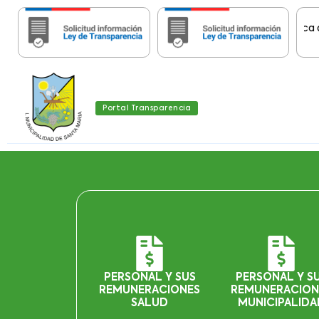
portante:
Estas páginas contienen Información histórica de Tra
Portal Transparencia
PERSONAL Y SUS
PERSONAL Y S
REMUNERACIONES
REMUNERACION
SALUD
MUNICIPALIDA