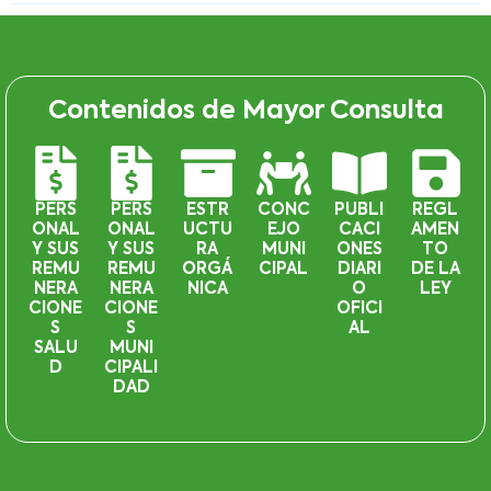
Contenidos de Mayor Consulta
PERS
PERS
ESTR
CONC
PUBLI
REGL
ONAL
ONAL
UCTU
EJO
CACI
AMEN
Y SUS
Y SUS
RA
MUNI
ONES
TO
REMU
REMU
ORGÁ
CIPAL
DIARI
DE LA
NERA
NERA
NICA
O
LEY
CIONE
CIONE
OFICI
S
S
AL
SALU
MUNI
D
CIPALI
DAD