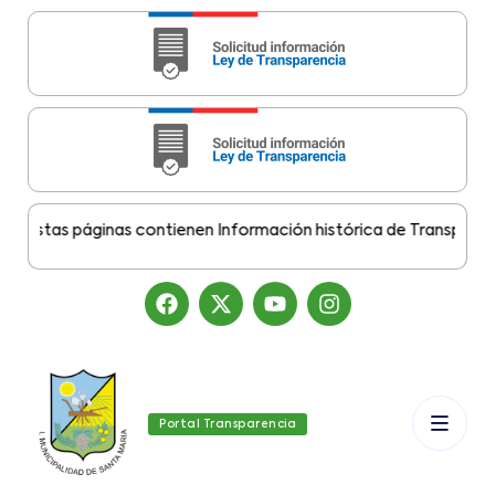
stas páginas contienen Información histórica de Transparencia 
Portal Transparencia