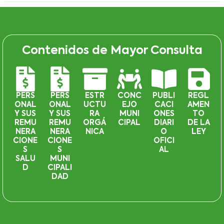
Contenidos de Mayor Consulta
PERS
PERS
ESTR
CONC
PUBLI
REGL
ONAL
ONAL
UCTU
EJO
CACI
AMEN
Y SUS
Y SUS
RA
MUNI
ONES
TO
REMU
REMU
ORGÁ
CIPAL
DIARI
DE LA
NERA
NERA
NICA
O
LEY
CIONE
CIONE
OFICI
S
S
AL
SALU
MUNI
D
CIPALI
DAD