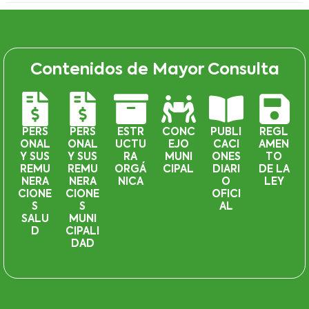
Contenidos de Mayor Consulta
PERS
PERS
ESTR
CONC
PUBLI
REGL
ONAL
ONAL
UCTU
EJO
CACI
AMEN
Y SUS
Y SUS
RA
MUNI
ONES
TO
REMU
REMU
ORGÁ
CIPAL
DIARI
DE LA
NERA
NERA
NICA
O
LEY
CIONE
CIONE
OFICI
S
S
AL
SALU
MUNI
D
CIPALI
DAD