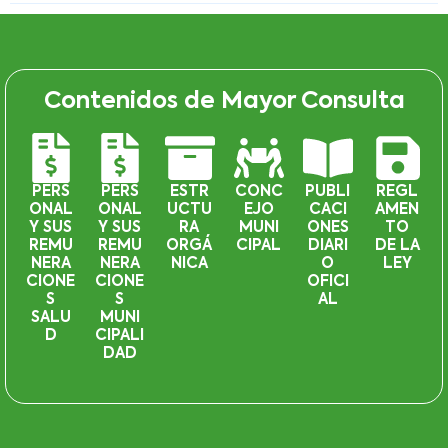
Contenidos de Mayor Consulta
PERS
PERS
ESTR
CONC
PUBLI
REGL
ONAL
ONAL
UCTU
EJO
CACI
AMEN
Y SUS
Y SUS
RA
MUNI
ONES
TO
REMU
REMU
ORGÁ
CIPAL
DIARI
DE LA
NERA
NERA
NICA
O
LEY
CIONE
CIONE
OFICI
S
S
AL
SALU
MUNI
D
CIPALI
DAD