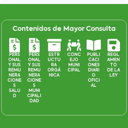
Contenidos de Mayor Consulta
PERS
PERS
ESTR
CONC
PUBLI
REGL
ONAL
ONAL
UCTU
EJO
CACI
AMEN
Y SUS
Y SUS
RA
MUNI
ONES
TO
REMU
REMU
ORGÁ
CIPAL
DIARI
DE LA
NERA
NERA
NICA
O
LEY
CIONE
CIONE
OFICI
S
S
AL
SALU
MUNI
D
CIPALI
DAD