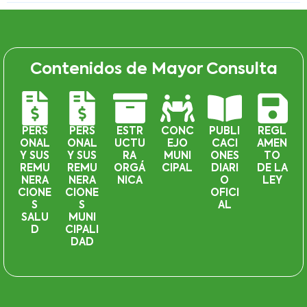
Contenidos de Mayor Consulta
PERS
PERS
ESTR
CONC
PUBLI
REGL
ONAL
ONAL
UCTU
EJO
CACI
AMEN
Y SUS
Y SUS
RA
MUNI
ONES
TO
REMU
REMU
ORGÁ
CIPAL
DIARI
DE LA
NERA
NERA
NICA
O
LEY
CIONE
CIONE
OFICI
S
S
AL
SALU
MUNI
D
CIPALI
DAD