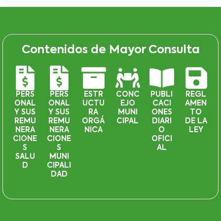
Contenidos de Mayor Consulta
PERS
PERS
ESTR
CONC
PUBLI
REGL
ONAL
ONAL
UCTU
EJO
CACI
AMEN
Y SUS
Y SUS
RA
MUNI
ONES
TO
REMU
REMU
ORGÁ
CIPAL
DIARI
DE LA
NERA
NERA
NICA
O
LEY
CIONE
CIONE
OFICI
S
S
AL
SALU
MUNI
D
CIPALI
DAD