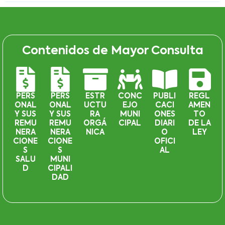
Contenidos de Mayor Consulta
PERS
PERS
ESTR
CONC
PUBLI
REGL
ONAL
ONAL
UCTU
EJO
CACI
AMEN
Y SUS
Y SUS
RA
MUNI
ONES
TO
REMU
REMU
ORGÁ
CIPAL
DIARI
DE LA
NERA
NERA
NICA
O
LEY
CIONE
CIONE
OFICI
S
S
AL
SALU
MUNI
D
CIPALI
DAD