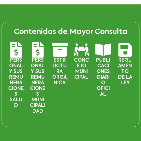
Contenidos de Mayor Consulta
PERS
PERS
ESTR
CONC
PUBLI
REGL
ONAL
ONAL
UCTU
EJO
CACI
AMEN
Y SUS
Y SUS
RA
MUNI
ONES
TO
REMU
REMU
ORGÁ
CIPAL
DIARI
DE LA
NERA
NERA
NICA
O
LEY
CIONE
CIONE
OFICI
S
S
AL
SALU
MUNI
D
CIPALI
DAD