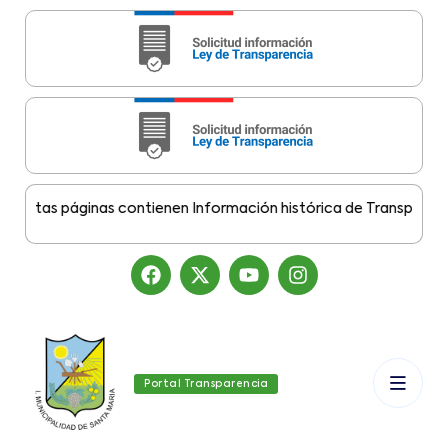
stas páginas contienen Información histórica de Transparencia M
Portal Transparencia