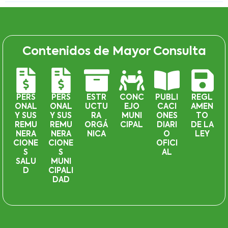
Contenidos de Mayor Consulta
PERS
PERS
ESTR
CONC
PUBLI
REGL
ONAL
ONAL
UCTU
EJO
CACI
AMEN
Y SUS
Y SUS
RA
MUNI
ONES
TO
REMU
REMU
ORGÁ
CIPAL
DIARI
DE LA
NERA
NERA
NICA
O
LEY
CIONE
CIONE
OFICI
S
S
AL
SALU
MUNI
D
CIPALI
DAD