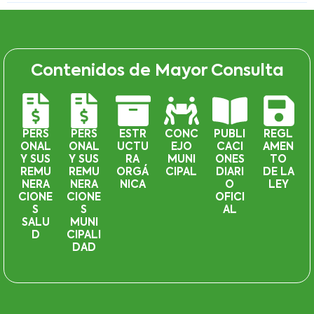
Contenidos de Mayor Consulta
PERS
PERS
ESTR
CONC
PUBLI
REGL
ONAL
ONAL
UCTU
EJO
CACI
AMEN
Y SUS
Y SUS
RA
MUNI
ONES
TO
REMU
REMU
ORGÁ
CIPAL
DIARI
DE LA
NERA
NERA
NICA
O
LEY
CIONE
CIONE
OFICI
S
S
AL
SALU
MUNI
D
CIPALI
DAD