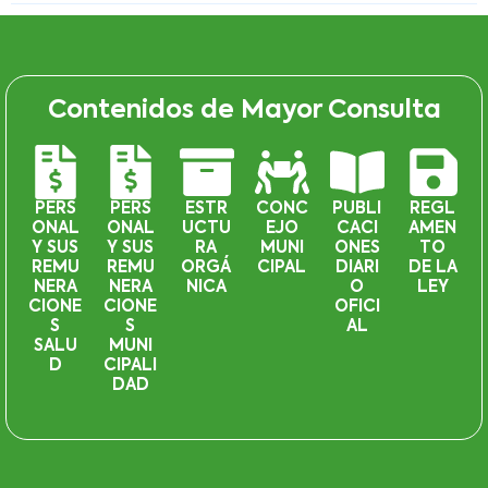
Contenidos de Mayor Consulta
PERS
PERS
ESTR
CONC
PUBLI
REGL
ONAL
ONAL
UCTU
EJO
CACI
AMEN
Y SUS
Y SUS
RA
MUNI
ONES
TO
REMU
REMU
ORGÁ
CIPAL
DIARI
DE LA
NERA
NERA
NICA
O
LEY
CIONE
CIONE
OFICI
S
S
AL
SALU
MUNI
D
CIPALI
DAD