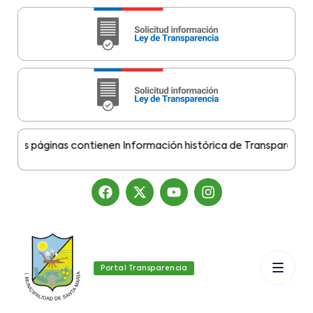
s páginas contienen Información histórica de Transparencia Mun
Portal Transparencia