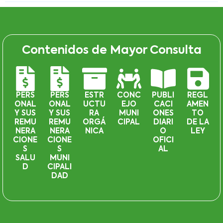
Contenidos de Mayor Consulta
PERS
PERS
ESTR
CONC
PUBLI
REGL
ONAL
ONAL
UCTU
EJO
CACI
AMEN
Y SUS
Y SUS
RA
MUNI
ONES
TO
REMU
REMU
ORGÁ
CIPAL
DIARI
DE LA
NERA
NERA
NICA
O
LEY
CIONE
CIONE
OFICI
S
S
AL
SALU
MUNI
D
CIPALI
DAD