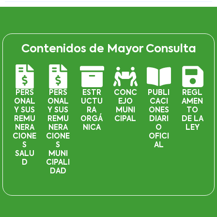
Contenidos de Mayor Consulta
PERS
PERS
ESTR
CONC
PUBLI
REGL
ONAL
ONAL
UCTU
EJO
CACI
AMEN
Y SUS
Y SUS
RA
MUNI
ONES
TO
REMU
REMU
ORGÁ
CIPAL
DIARI
DE LA
NERA
NERA
NICA
O
LEY
CIONE
CIONE
OFICI
S
S
AL
SALU
MUNI
D
CIPALI
DAD