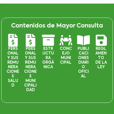
Contenidos de Mayor Consulta
PERS
PERS
ESTR
CONC
PUBLI
REGL
ONAL
ONAL
UCTU
EJO
CACI
AMEN
Y SUS
Y SUS
RA
MUNI
ONES
TO
REMU
REMU
ORGÁ
CIPAL
DIARI
DE LA
NERA
NERA
NICA
O
LEY
CIONE
CIONE
OFICI
S
S
AL
SALU
MUNI
D
CIPALI
DAD