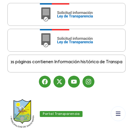
tas páginas contienen Información histórica de Transparencia M
Portal Transparencia